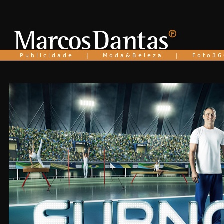
P u b l i c i d a d e
|
M o d a & B e l e z a
|
F o t o 3 6