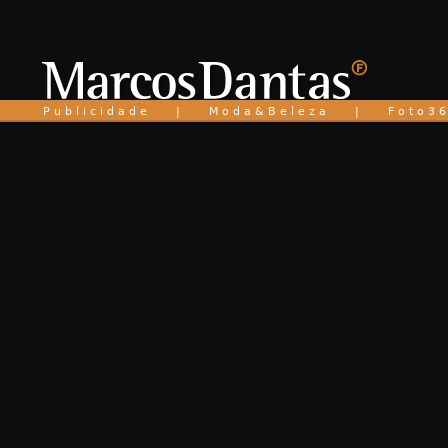
P u b l i c i d a d e
|
M o d a & B e l e z a
|
F o t o 3 6